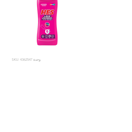
وحدة SKU: 4362547
Hes Leke Sökücü
1000 ml Renkliler
اقتصادية وذات قوة تنظيف فائقة
عاداتك سوف تتغير!
عاداتك سوف تتغير!