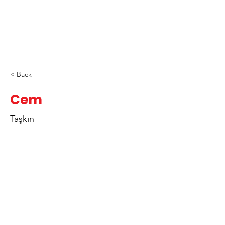
< Back
Cem
Taşkın