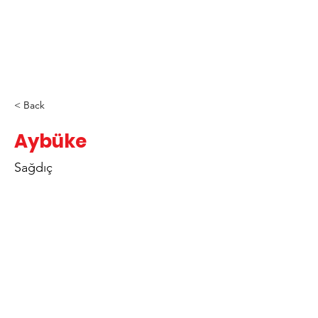
< Back
Aybüke
Sağdıç