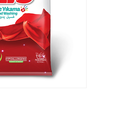
nomik hem üstün temizleme gücü ile alışkanlıklarınız d
Alışkanlıklarınız Değişecek!