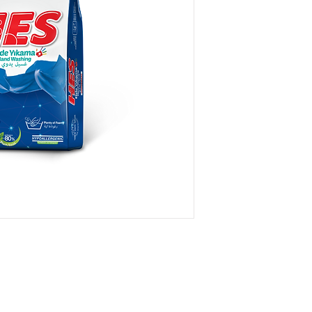
Sparsam und mit hervorragender Reinigungskraft
Ihre Gewohnheiten werden sich ändern!