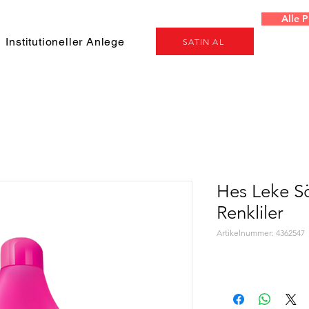
Alle 
Institutioneller Anleger
Projeler
Genel
SATIN AL
Hes Leke S
Renkliler
Artikelnummer: 4362547