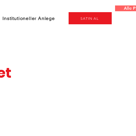
Alle 
Institutioneller Anleger
Projeler
Genel
SATIN AL
et