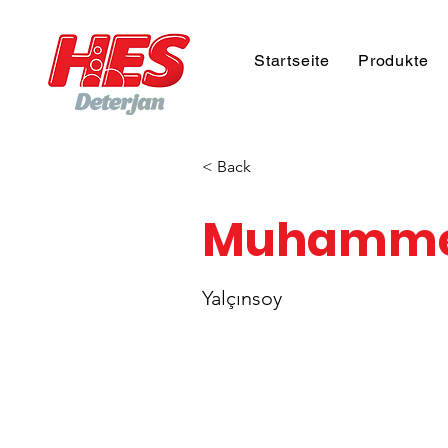
Startseite
Produkte
< Back
Muhamm
Yalçınsoy