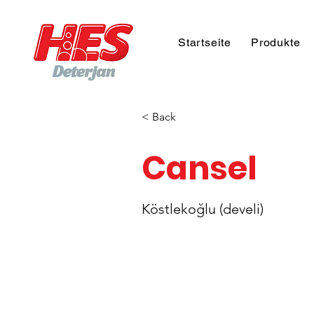
Startseite
Produkte
< Back
Cansel
Köstlekoğlu (develi)