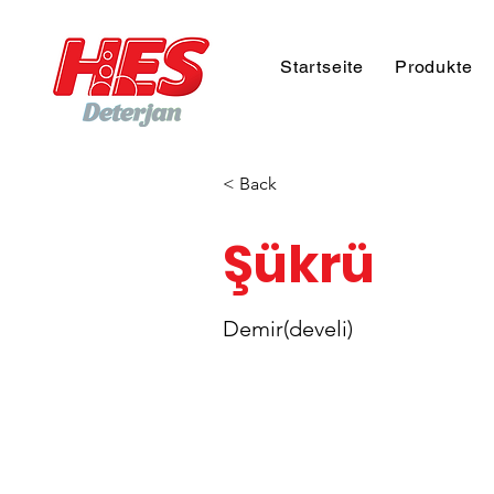
Startseite
Produkte
< Back
Şükrü
Demir(develi)