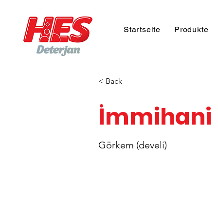
Startseite
Produkte
< Back
İmmihani
Görkem (develi)