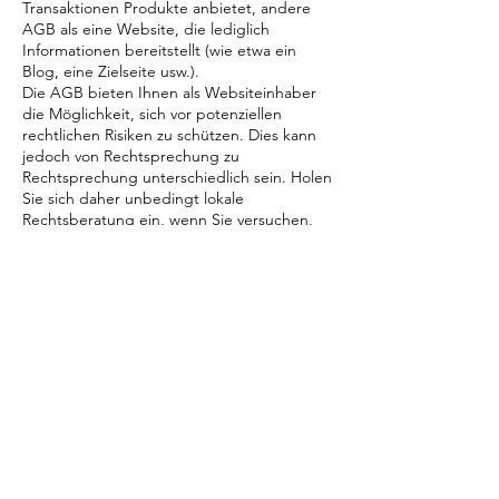
Transaktionen Produkte anbietet, andere
AGB als eine Website, die lediglich
Informationen bereitstellt (wie etwa ein
Blog, eine Zielseite usw.).
Die AGB bieten Ihnen als Websiteinhaber
die Möglichkeit, sich vor potenziellen
rechtlichen Risiken zu schützen. Dies kann
jedoch von Rechtsprechung zu
Rechtsprechung unterschiedlich sein. Holen
Sie sich daher unbedingt lokale
Rechtsberatung ein, wenn Sie versuchen,
sich vor rechtlichen Risiken zu schützen.
Was in das AGB-
Dokument aufgenommen
werden muss
Im Allgemeinen werden in den AGB häufig
folgende Fragen behandelt: Wer darf die
Website nutzen? die möglichen
Zahlungsarten; eine Erklärung, dass der
Websiteinhaber sein Angebot künftig
ändern kann; die Art der Garantien, die der