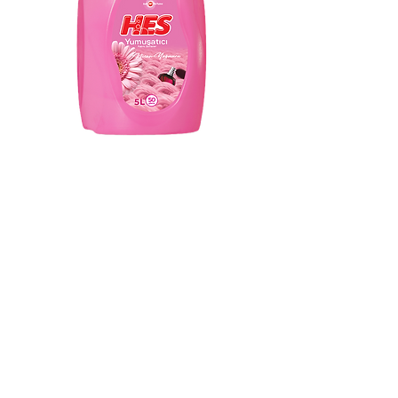
Adoucisseur Hes April Rain 5 Lt
5 litres