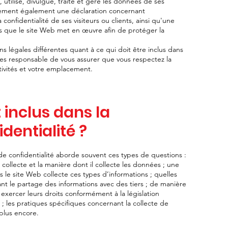
 utilise, divulgue, traite et gère les données de ses
alement également une déclaration concernant
onfidentialité de ses visiteurs ou clients, ainsi qu'une
es que le site Web met en œuvre afin de protéger la
ons légales différentes quant à ce qui doit être inclus dans
êtes responsable de vous assurer que vous respectez la
tivités et votre emplacement.
 inclus dans la
identialité ?
e confidentialité aborde souvent ces types de questions :
 collecte et la manière dont il collecte les données ; une
es le site Web collecte ces types d’informations ; quelles
nt le partage des informations avec des tiers ; de manière
t exercer leurs droits conformément à la législation
 ; les pratiques spécifiques concernant la collecte de
 plus encore.