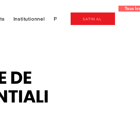
Tous le
ts
Institutionnel
Projeler
Genel
SATIN AL
E DE
TIALI