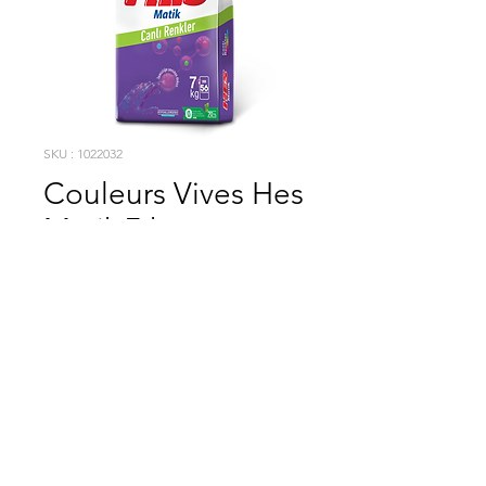
SKU : 1022032
Couleurs Vives Hes
Matik 7 kg
A la fois économique et doté d'un pouvoir nettoyant supérieur
vos habitudes vont changer !
Vos habitudes vont
changer !
2025 / DÉTERGENT HES