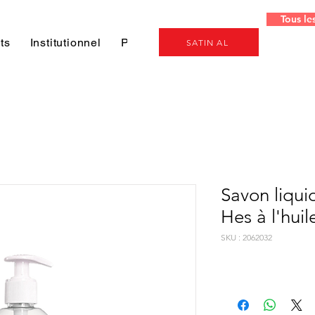
Tous le
ts
Institutionnel
Projeler
Genel
SATIN AL
Savon liqui
Hes à l'huil
SKU : 2062032