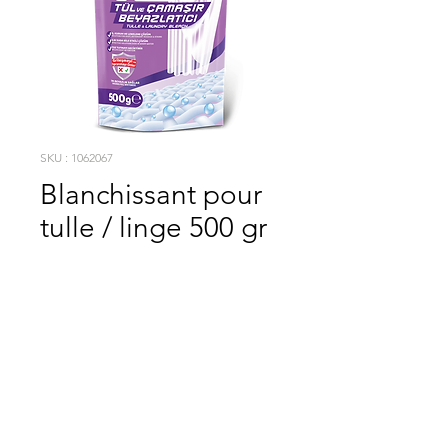
SKU : 1062067
Blanchissant pour
tulle / linge 500 gr
HES DETERJAN
SATIN AL
A la fois économique et doté d'un pouvoir nettoyant supérieur
vos habitudes vont changer !