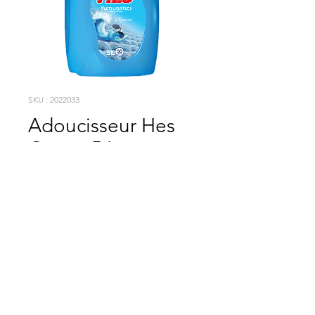
SKU : 2022033
Adoucisseur Hes
Ocean 5 Lt
A la fois économique et doté d'un pouvoir nettoyant supérieur
vos habitudes vont changer !
Vos habitudes vont
changer !
2025 / DÉTERGENT HES