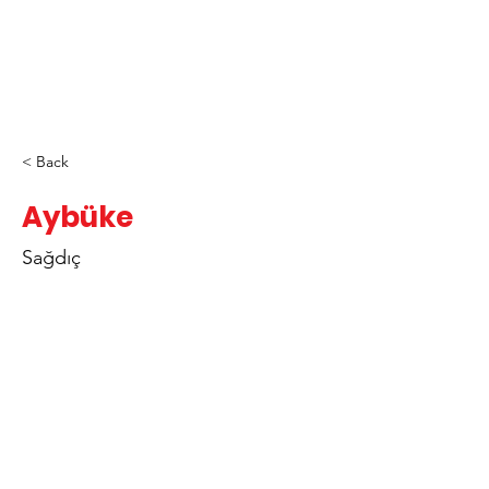
< Back
Aybüke
Sağdıç