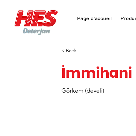
Page d'accueil
Produi
< Back
İmmihani
Görkem (develi)